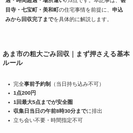
過・時間超過・場所違い
の3点です。本記事は、
甚
目寺・七宝町・美和町
の住宅事情を前提に、
申込
みから回収完了まで
を具体的に解説します。
あま市の粗大ごみ回収｜まず押さえる基本
ルール
完全
事前予約制
（当日持ち込み不可）
1点200円
1回最大5点までが安全圏
収集日当日の午前8時30分まで
に排出
立ち会い不要・時間指定不可