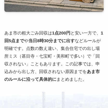
あま市の粗大ごみ回収は
1点200円
と安い一方で、
1
回5点まで
や
当日8時30分までに出す
などルールが
明確です。点数の数え違い、集合住宅での出し場
所ミス（甚目寺・七宝町・美和町で多い）で「回
収されない」こともあります。この記事では、申
込みから出し方、回収されない原因までを
あま市
のルールに沿って具体的に
まとめました。