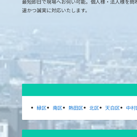
最短即日で現場へお伺い可能。個人様・法人様を問
速かつ誠実に対応いたします。
緑区
南区
熱田区
北区
天白区
中村