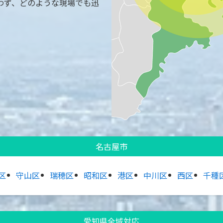
わず、どのような現場でも迅
名古屋市
区
守山区
瑞穂区
昭和区
港区
中川区
西区
千種
愛知県全域対応