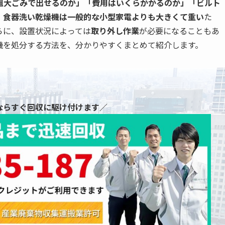
粗大ごみで出せるのか」「費用はいくらかかるのか」「ビルト
。食器洗い乾燥機は一般的な小型家電よりも
大きくて重い
た
らに、設置状況によっては
取り外し作業
が必要になることもあ
機を処分する方法を、分かりやすくまとめて紹介します。
ならすぐ回収に駆け付けます／