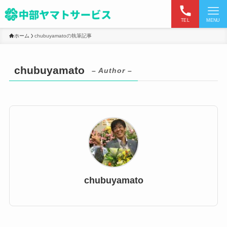
TEL
MENU
ホーム
chubuyamatoの執筆記事
chubuyamato
– Author –
chubuyamato